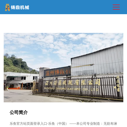
乐鱼官方站页面登录入口
公司简介
乐鱼官方站页面登录入口-乐鱼（中国） ——本公司专业制造：无纺布淋