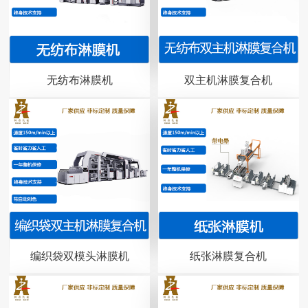
无纺布淋膜机
双主机淋膜复合机
编织袋双模头淋膜机
纸张淋膜复合机